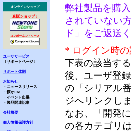
弊社製品を購
オンラインショップ
直販ショップ
!
されていない方
ド」をご返送
コンポーネントソース
* ログイン時
ユーザサービス
下表の該当す
〔サポートページ〕
サポート体制
後、ユーザ登録済
お知らせ
の「シリアル
・ニュースリリース
・懐かCM
・イベント出展
ジへリンクし
・製品関連記事
なお、「開発に
会社概要
個人情報保護方針
の各カテゴリは、