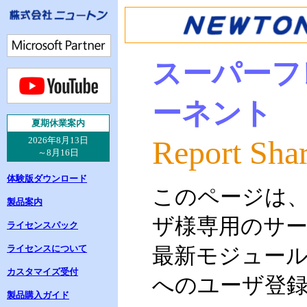
スーパーフ
ーネント
夏
期休業案内
Report Shar
2026年8月13日
～8月16日
体験版ダウンロード
このページは
製品案内
ザ様専用のサ
ライセンスパック
ライセンスについて
最新モジュー
カスタマイズ受付
へのユーザ登
製品購入ガイド