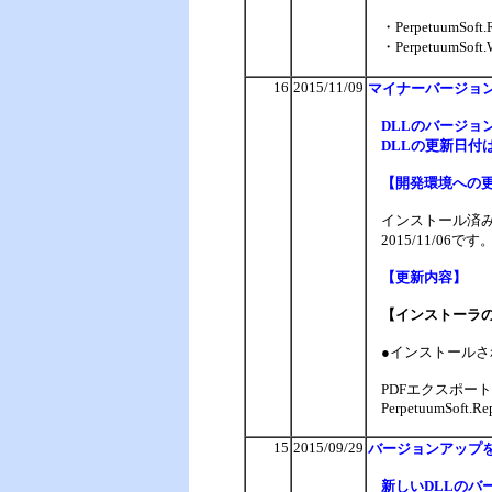
・PerpetuumSoft.Re
・PerpetuumSoft.Wr
16
2015/11/09
マイナーバージョン
DLLのバージョ
DLLの更新日付は
【開発環境への
インストール済みの
2015/11/0
【更新内容】
【インストーラ
●インストールされ
PDFエクスポー
PerpetuumSoft.Rep
15
2015/09/29
バージョンアップ
新しいDLLのバージ