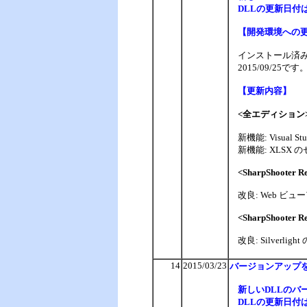
DLLの更新日付は、
【開発環境への
インストール済みの
2015/09/2
【更新内容】
<全エディション
新機能: Visual S
新機能: XLSX
<SharpShooter R
改良: Web ビュ
<SharpShooter Rep
改良: Silverli
14
2015/03/23
バージョンアップ
新しいDLLのバージ
DLLの更新日付は、