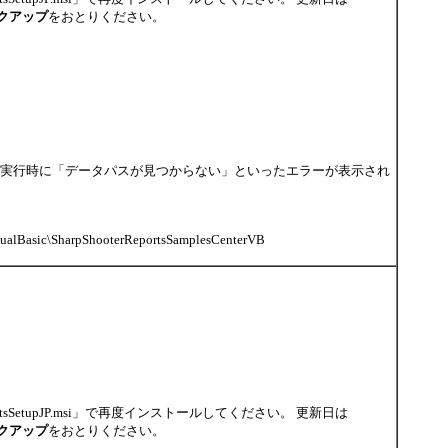
クアップ
をおとりください。
を行うと実行時に「データパスが見つからない」といったエラーが表示され
isualBasic\SharpShooterReportsSamplesCenterVB
sSetupJP.msi」で再度インストールしてください。 更新日は
クアップ
をおとりください。