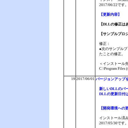
2017/06/2
【更新内容】
【DLLの修正は
【サンプルプロ
修正：
●次のサンプルプ
たことの修正。
＜インストール先
C:\Program Files 
19
2017/06/01
バージョンアップ
新しいDLLのバージ
DLLの更新日付は、
【開発環境への
インストール済みの
2017/05/3