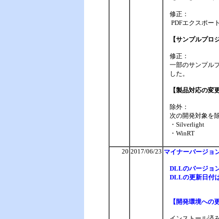
修正：
PDF
エクスポー
【サンプルプロ
修正：
一部のサンプルプ
した。
【製品対応の変
除外：
次の開発対象を除
・Silverlight
・WinRT
20
2017/06/23
マイナーバージョン
DLLのバージョンは
DLLの更新日付は
【開発環境への
インストール済みの