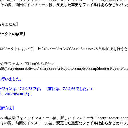
2です。その際、前回のインストール後、
変更した重要なファイルはあらかじめバッ
ありません】
ジェクトの修正】
ロジェクトにおいて、上位のバージョンのVisual Studioへの自動変換
がデフォルトで64bitOSの場合＞
(x86)\Perpetuum Software\SharpShooter Reports\Samples\SharpShooter Reports\V
を行いました。
ョンは、7.4.0.72です。 （前回は、7.3.2.66でした。）
2017/05/30です。
更新方法】
当該製品をアンインストール後、新しいインストーラ「SharpShooterReport
0です。その際、前回のインストール後、
変更した重要なファイルはあらかじめバッ