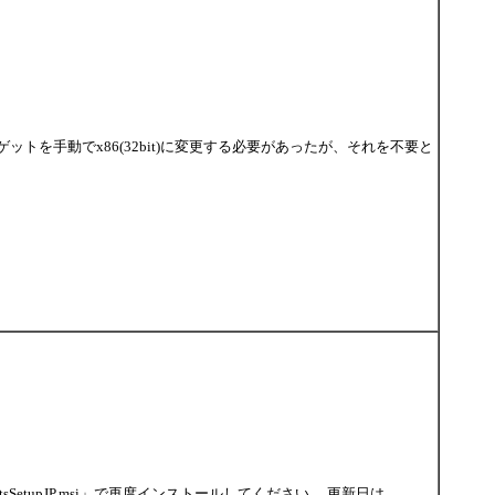
ットを手動でx86(32bit)に変更する必要があったが、それを不要と
sSetupJP.msi」で再度インストールしてください。 更新日は