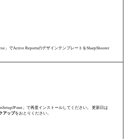
exe」でActive ReportsのデザインテンプレートをSharpShooter
sSetupJP.msi」で再度インストールしてください。 更新日は
クアップ
をおとりください。