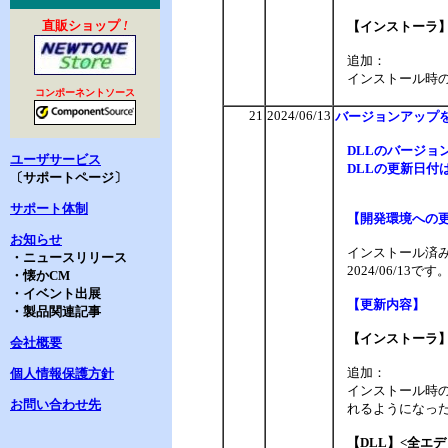
直販ショップ
!
【インストーラ
追加：
インストール時の選択
コンポーネントソース
21
2024/06/13
バージョンアップ
DLLのバージョンは
ユーザサービス
DLLの更新日付は、
〔サポートページ〕
サポート体制
【開発環境への
お知らせ
インストール済みの
・ニュースリリース
2024/06/
・懐かCM
・イベント出展
【更新内容】
・製品関連記事
【インストーラ
会社概要
追加：
個人情報保護方針
インストール時の選択
お問い合わせ先
れるようになっ
【DLL】<全エ