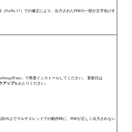
クスポートで、 前回（FixNo.17）での修正により、出力されたPDFの一部が文字化けす
sSetupJP.msi」で再度インストールしてください。 更新日は
クアップ
をおとりください。
DFエクスポートで、日本語OS上でマルチスレッドでの動作時に、PDFが正しく出力されない