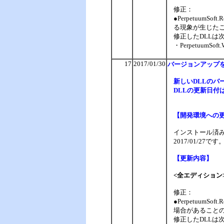
修正：
●PerpetuumS
る現象が生じた
修正したDLLは
・PerpetuumSoft.Wr
17
2017/01/30
バージョンアップ
新しいDLLのバージ
DLLの更新日付は、
【開発環境への
インストール済みの
2017/01/2
【更新内容】
<全エディション
修正：
●PerpetuumS
場合があること
修正したDLLは