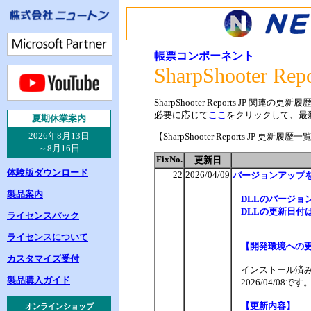
帳票コンポーネント
SharpShooter Repo
SharpShooter Reports JP 関
必要に応じて
ここ
をクリックして、最
夏
期休業案内
2026年8月13日
【SharpShooter Reports JP 更新履歴一
～8月16日
FixNo.
更新日
体験版ダウンロード
22
2026/04/09
バージョンアップ
製品案内
DLLのバージョンは
DLLの更新日付は、
ライセンスパック
ライセンスについて
【開発環境への
カスタマイズ受付
インストール済みの
製品購入ガイド
2026/04/
【更新内容】
オンラインショップ