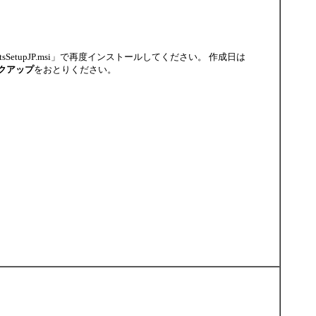
sSetupJP.msi」で再度インストールしてください。 作成日は
クアップ
をおとりください。