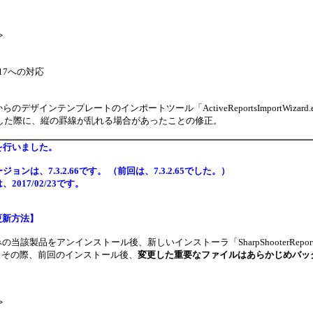
>
 2017への対応
rts からのデザインテンプレートのインポートツール「ActiveReportsImportWizard.
に変換した際に、縦の罫線が乱れる場合があったことの修正。
を行いました。
ョンは、7.3.2.66です。 （前回は、7.3.2.65でした。）
2017/02/23です。
更新方法】
当該製品をアンインストール後、新しいインストーラ「SharpShooterReport
3です。その際、前回のインストール後、
変更した重要なファイルはあらかじめバッ
>