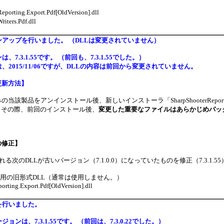
porting.Export.Pdf[OldVersion].dll
iters.Pdf.dll
アップを行いました。 （DLLは変更されていません）
ンは、
7.3.1.55
です。 （前回も、
7.3.1.55
でした。）
、2015/11/06ですが、DLLの内容は前回から変更されていません。
更新方法】
当該製品をアンインストール後、新しいインストーラ「SharpShooterReport
6です。その際、前回のインストール後、
変更した重要なファイルはあらかじめバッ
の修正】
る次のDLLが古いバージョン（7.1.0.0）になっていたものを修正（7.3.1.5
ト用の旧形式DLL（通常は使用しません。）
orting.Export.Pdf[OldVersion].dll
を行いました。
ョンは、7.3.1.55です。 （前回は、7.3.0.22でした。）