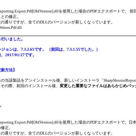
oft.Reporting.Export.Pdf[OldVersion].dllを使用した場合のPDFエ
ことの修正。
次の通りですが、全てのDLLのバージョンが新しくなっています。
iters.Pdf.dll
を行いました。
ョンは、7.3.2.65です。 （前回は、7.3.1.55でした。）
2017/01/27です。
更新方法】
当該製品をアンインストール後、新しいインストーラ「SharpShooterReport
7です。その際、前回のインストール後、
変更した重要なファイルはあらかじめバッ
>
oft.Reporting.Export.Pdf[OldVersion].dllを使用した場合のP
の修正。
次の通りですが、全てのDLLのバージョンが新しくなっています。