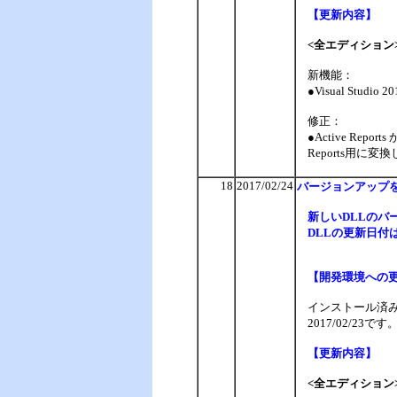
【更新内容】
<全エディション
新機能：
●Visual Studio
修正：
●Active Repo
Reports用
18
2017/02/24
バージョンアップ
新しいDLLのバージ
DLLの更新日付は、
【開発環境への
インストール済みの
2017/02/2
【更新内容】
<全エディション