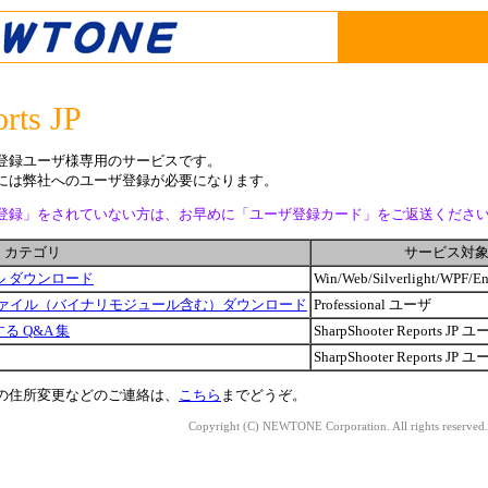
rts JP
登録ユーザ様専用のサービスです。
には弊社へのユーザ登録が必要になります。
登録」をされていない方は、お早めに「ユーザ登録カード」をご返送くださ
カテゴリ
サービス対
ジュール ダウンロード
Win/Web/Silverlight/WPF/E
新 Source ファイル（バイナリモジュール含む）ダウンロード
Professional ユーザ
関する Q&A 集
SharpShooter Reports JP 
SharpShooter Reports JP 
の住所変更などのご連絡は、
こちら
までどうぞ。
Copyright (C) NEWTONE Corporation. All rights reserved.