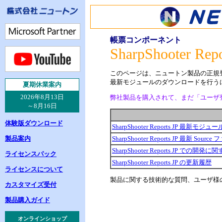
帳票コンポーネント
SharpShooter Repo
このページは、ニュートン製品の正規
最新モジュールのダウンロードを行う
夏
期休業案内
2026年8月13日
弊社製品を購入されて、まだ「ユーザ
～8月16日
体験版ダウンロード
SharpShooter Reports JP 最新モ
製品案内
SharpShooter Reports JP 最
SharpShooter Reports JP での開発に
ライセンスパック
SharpShooter Reports JP の更新履歴
ライセンスについて
製品に関する技術的な質問、ユーザ様
カスタマイズ受付
製品購入ガイド
オンラインショップ