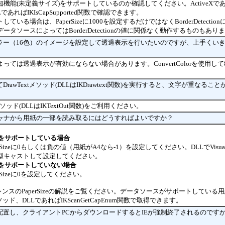
機能(未定義サイズ)をサポートしているのか確認してください。ActiveXで
DLLであればIKIsCapSupported関数で確認できます。
場合は、PaperSizeに1000を設定するだけではなくBorderDetectionにT
タソースによってはBorderDetectionの値に関係なく動作するものもあり
ットカラー（16色）のイメージを設定して透過表示を行いたいのですが、上手くい
っては透過表示が有効にならない場合があります。ConvertColorを使用し
設定してDrawTextメソッド(DLLはIKDrawtext関数)を実行すると、文字が重な
utメソッド(DLLはIKTextOut関数)をご利用ください。
キャナから用紙の一部を読み取るにはどうすればよいですか？
ズをサポートしている場合
izeに0もしくは負の値（用紙がA4なら-1）を設定してください。DLLでVisual 
型キャストして設定してください。
ズをサポートしていない場合
Sizeに0を設定してください。
ンスのPaperSizeの解説をご覧ください。データソースがサポートしている用紙サ
mメソッド、DLLであればIKScanGetCapEnum関数で取得できます。
ルを配置し、クライアントPCからダウンロードするとIEが強制終了されるのです