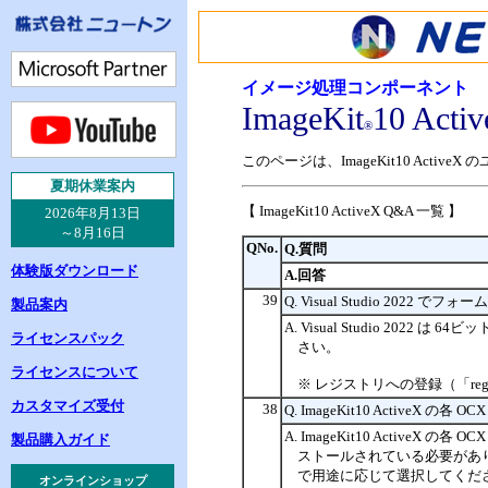
イメージ処理コンポーネント
ImageKit
10 Acti
®
このページは、ImageKit10 Act
夏
期休業案内
【 ImageKit10 ActiveX Q&A 一覧 】
2026年8月13日
～8月16日
QNo.
Q.質問
体験版ダウンロード
A.回答
39
Q. Visual Studio 2022
製品案内
A. Visual Studio 20
ライセンスパック
さい。
ライセンスについて
※ レジストリへの登録（「reg
カスタマイズ受付
38
Q. ImageKit10 Acti
A. ImageKit10 ActiveX
製品購入ガイド
ストールされている必要があります。「
で用途に応じて選択してくだ
オンラインショップ