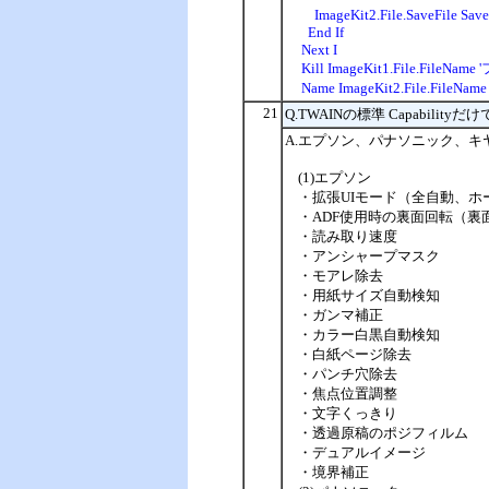
ImageKit2.File.SaveFile Save
End If
Next I
Kill ImageKit1.File.FileN
Name ImageKit2.File.FileNa
21
Q.TWAINの標準 Capabilit
A.エプソン、パナソニック、キヤノ
(1)エプソン
・拡張UIモード（全自動、
・ADF使用時の裏面回転（裏
・読み取り速度
・アンシャープマスク
・モアレ除去
・用紙サイズ自動検知
・ガンマ補正
・カラー白黒自動検知
・白紙ページ除去
・パンチ穴除去
・焦点位置調整
・文字くっきり
・透過原稿のポジフィルム
・デュアルイメージ
・境界補正