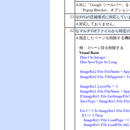
A.IEに「Google ツールバ
「Popup Blocker」オ
23
Q.SVGの圧縮形式に対応してい
A.対応しておりません。
22
Q.マルチTiffファイルから
A.指定したページを削除する
例： 3ページ目を削除する
Visual Basic
Dim I As Integer
Dim SaveType As Long
ImageKit2.File.FileName =
ImageKit2.File.TiffAppend = 
ImageKit1.LayerNo = -1
ImageKit1.File.FileName = Ap
If ImageKit1.File.GetImageFile
SaveType = ImageKit1.Fi
For I = 1 To ImageKit1.File.Fi
If I <> 3 Then
ImageKit1.File.LoadPage = I
ImageKit1.File.LoadFile (ikL