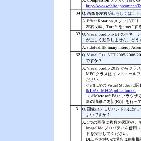
A. Compression タグが
http://www.weblio.jp/content/
34
Q. 画像を左右反転もしくは上
A. Effect.Rotation メソッド(
左右反転、TurnY を true
33
Q. Visual Studio .
が正しく動作しません。どう
A. stdole.dll(Primary Int
32
Q. Visual C++ .NET 2005
ですか？
A. Visual Studio 2
MFC クラスはインストールフォルダー「V
ださい。
そのほかの Visual Stu
Ik10Ax_MFCApplication.txt
（※Microsoft Edg
新の情報に更新(F5)）を行っ
31
Q. 画像のメモリハンドルに
よいですか？
A. 1つの画像に複数の図形やテ
ImageHdc プロパティを使
ドを実行してください。
DLL をお使いの場合は編集