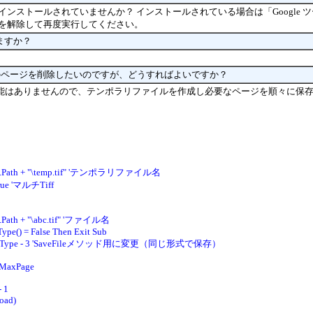
ー」をインストールされていませんか？ インストールされている場合は「Google 
プションを解除して再度実行してください。
ますか？
特定のページを削除したいのですが、どうすればよいですか？
機能はありませんので、テンポラリファイルを作成し必要なページを順々に保
 App.Path + "\temp.tif" 'テンポラリファイル名
True 'マルチTiff
p.Path + "\abc.tif" 'ファイル名
Type() = False Then Exit Sub
le.FileType - 3 'SaveFileメソッド用に変更（同じ形式で保存）
leMaxPage
 - 1
oad)