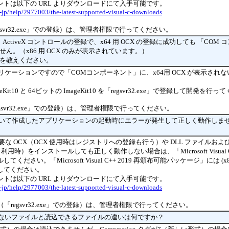
トは以下の URL よりダウンロードにて入手可能です。
a-jp/help/2977003/the-latest-supported-visual-c-downloads
svr32.exe」での登録）は、管理者権限で行ってください。
する場合、ActiveX コントロールの登録で、x64 用 OCX の登録に成功しても 「CO
れません。（x86 用 OCX のみが表示されています。）
方法を教えください。
32ビットアプリケーションですので「COMコンポーネント」に、x64用 OCX が表示さ
it10 と 64ビットの ImageKit10 を「regsvr32.exe」で登録して開発を行
svr32.exe」での登録）は、管理者権限で行ってください。
において作成したアプリケーションの起動時にエラーが発生して正しく動作しま
な OCX（OCX 使用時はレジストリへの登録も行う）や DLL ファイルおよび 
ド利用時）をインストールしても正しく動作しない場合は、「Microsoft Visual C+
さい。「Microsoft Visual C++ 2019 再頒布可能パッケージ」には (x86)
してください。
トは以下の URL よりダウンロードにて入手可能です。
a-jp/help/2977003/the-latest-supported-visual-c-downloads
「regsvr32.exe」での登録）は、管理者権限で行ってください。
で読込できないファイルと読込できるファイルの違いは何ですか？