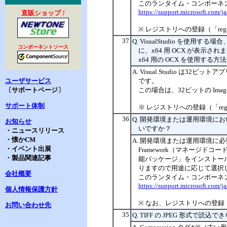
このランタイム・コンポーネン
https://support.microsoft.com/j
直販ショップ
!
※ レジストリへの登録（「reg
37
Q. VisualStudio を使用
コンポーネントソース
に、x64 用 OCX が表示さ
x64 用の OCX を使用する
A. Visual Studio は
ユーザサービス
です。
〔サポートページ〕
この場合は、32ビットの ImageK
サポート体制
※ レジストリへの登録（「reg
36
Q. 開発環境または運用環境
お知らせ
いですか？
・ニュースリリース
・懐かCM
A. 開発環境または運用環境に必要
・イベント出展
Framework（マネージドコー
・製品関連記事
能パッケージ」をインストールしてくだ
りますので用途に応じて選択
会社概要
このランタイム・コンポーネン
https://support.microsoft.com/j
個人情報保護方針
※ なお、レジストリへの登録（
お問い合わせ先
35
Q. TIFF の JPEG 形式