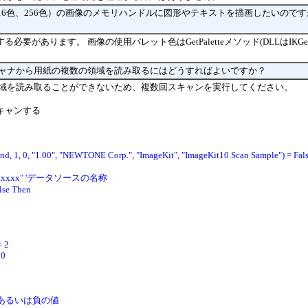
、16色、256色）の画像のメモリハンドルに図形やテキストを描画したいので
要があります。 画像の使用パレット色はGetPaletteメソッド(DLLはIKGetPa
スキャナから用紙の複数の領域を読み取るにはどうすればよいですか？
の領域を読み取ることができないため、複数回スキャンを実行してください。
キャンする
Wnd, 1, 0, "1.00", "NEWTONE Corp.", "ImageKit", "ImageKit10 Scan Sample") = Fal
 "xxxxxxx" 'データソースの名称
lse Then
= 2
 0
 = 0 'あるいは負の値