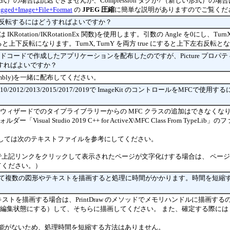
6（古い形式）の場合は読込できませんが、Compression タグが7（新しい形式）の
Tagged+Image+File+Format
の
JPEG 圧縮
に簡単な説明がありますのでご覧くだ
下反転するにはどうすればよいですか？
DLL は IKRotation/IKRotationEx 関数)を使用します。引数の Angle を0にし、Turn
にすると上下反転になります。TurnX, TurnY を両方 true にすると上下左右反転
NET のマネージドコードで作成したアプリケーションを配布したのですが、Picture プ
すればよいですか？
erop Assembly)を一緒に配布してください。
/2008/2010/2012/2013/2015/2017/2019で ImageKit のコントロールをMFC
019 からクラスウィザードでのタイプライブラリーからの MFC クラスの追加はできなく
isual Studio 2019 C++ for ActiveX\MFC Class From TypeLi
dio に関しては次のテキストファイルを参考にしてください。
e ブラウザで上記リンクをクリックして表示されたページが文字化けする場合は、 ペ
てください。）
対して複数の図形やテキストを描画すると処理に時間がかかります。時間を短縮
キストを描画する場合は、PrintDraw のメソッドでメモリハンドルに描画する
用（編集状態にする）して、そちらに描画してください。 また、確定する際には Edit
機能がないため、処理時間を短縮する方法はありません。