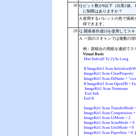
30
Q.ビット数が8以下（白黒2値
に制限はありますか？
A.使用するパレットの色で描画する必
得できます。
29
Q. 開発者作成UIを使用して
A. 一回のスキャンでは複数
例：原稿台の用紙を連続でス
Visual Basic
Dim Index(0 To 2) As Long
If ImageKit1.Scan.Initialize(h
ImageKit1.Scan.ClearProperty
ImageKit1.Scan.DsName =
If ImageKit1.Scan.OpenDS = Fa
ImageKit1.Scan.Terminate
Exit Sub
End If
ImageKit1.Scan.TransferMode 
ImageKit1.Scan.Compression =
ImageKit1.Scan.UiMode = 2
ImageKit1.Scan.ScanMode = 0
ImageKit1.Scan.UnitMode = 0
ImageKit1.Scan.PaperSize