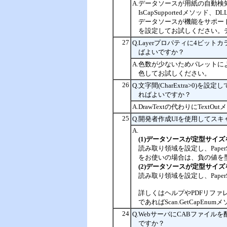
A.データソースが用紙の自動検知
IsCapSupportedメソッド、
データソースが機能をサポートしている
を設定してお試しください。デー
27
Q.Layerプロパティに4ビ
ばよいですか？
A.色数が少ないためパレットによ
色してお試しください。
26
Q.文字間(CharExtra>0)を
ればよいですか？
A.DrawTextの代わりにTextO
25
Q.開発者作成UIを使用してス
A.
(1)データソースが定型サイ
読み取り領域を設定し、PaperS
をお使いの場合は、負の値を
(2)データソースが定型サイ
読み取り領域を設定し、Paper
詳しくはヘルプやPDFリファレ
であればScan.GetCapEnu
24
Q.WebサーバにCABファイ
ですか？