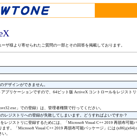
veX
iveX のユーザ様より寄せられたご質問の一部とその回答を掲載しております。
 でフォームのデザインができません。
22 は 64ビットアプリケーションですので、64ビット版 ActiveX コントロールをレジ
svr32.exe」での登録）は、管理者権限で行ってください。
veX の各 OCX のレジストリへの登録が失敗してしまいます。どうすればよいですか？
 の各 OCX をレジストリに登録するためには、「Microsoft Visual C++ 2019 再
Microsoft Visual C++ 2019 再頒布可能パッケージ」には (x86),(x6
さい。