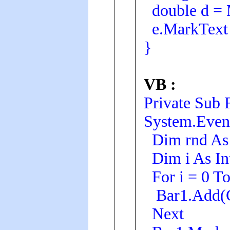
double d = 
e.MarkText =
}
VB :
Private Sub
System.Even
Dim rnd As
Dim i As In
For i = 0 To
Bar1.Add(Co
Next