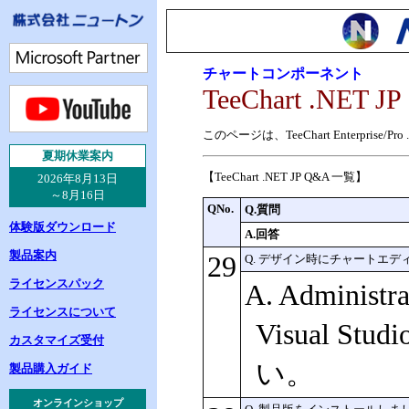
チャートコンポーネント
TeeChart .NET JP
このページは、TeeChart Enterpr
夏
期休業案内
【TeeChart .NET JP Q&A 一覧】
2026年8月13日
～8月16日
QNo.
Q.質問
体験版ダウンロード
A.回答
製品案内
29
Q. デザイン時にチャートエ
ライセンスパック
A. Admi
ライセンスについて
Visual
カスタマイズ受付
い。
製品購入ガイド
オンラインショップ