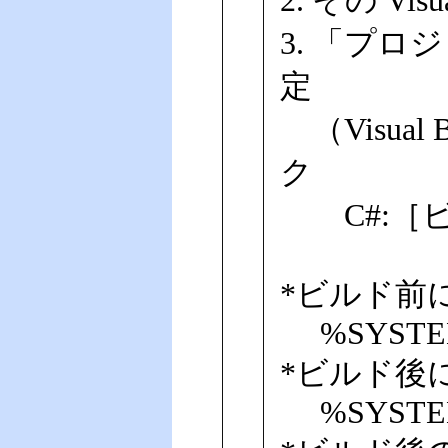
2. その Vi
3. 「プ
定
（Visua
ク
C#:［ビ
*ビルド前
%SYSTEMROO
*ビルド後
%SYSTEMROO