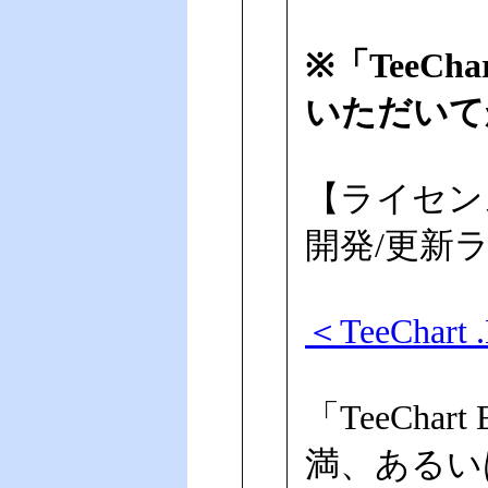
※「TeeCh
いただいて
【ライセン
開発/更新
＜TeeCha
「TeeChar
満、あるいは「