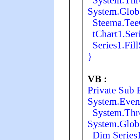
System.Thre
System.Globa
Steema.TeeCh
tChart1.Seri
Series1.Fill
}
VB :
Private Sub
System.Even
System.Thre
System.Globa
Dim Series1