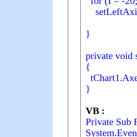
for (I = -20;
setLeftAxis
}
private void
{
tChart1.Axes
}
VB :
Private Sub
System.Even