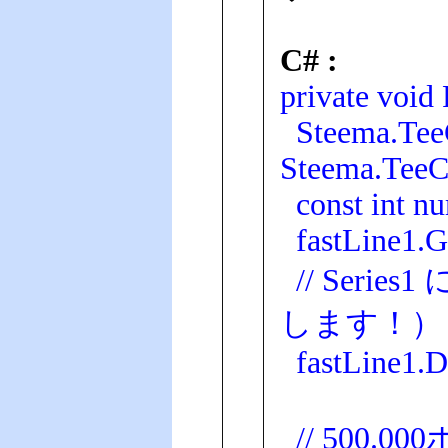
C# :
private void
Steema.TeeCh
Steema.TeeCh
const int n
fastLine1.G
// Ser
します！）
fastLine1.Dr
// 500