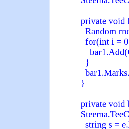
Steema.TeeCh
private void
Random rnd
for(int i = 0
bar1.Add(Co
}
bar1.Marks.S
}
private void
Steema.TeeCh
string s = e