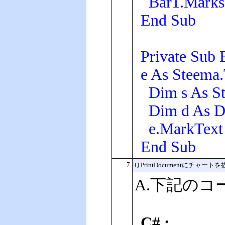
Bar1.Marks.S
End Sub
Private Sub 
e As Steema
Dim s As Str
Dim d As Do
e.MarkText 
End Sub
7
Q.PrintDocumentにチ
A.下記の
C# :