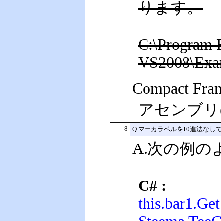
ります。
C:\Program F
VS2008\Exa
Compact 
アセンブリ(T
8
Q.マーカラベルを10進法な
A.次の例のよ
C# :
this.bar1.Ge