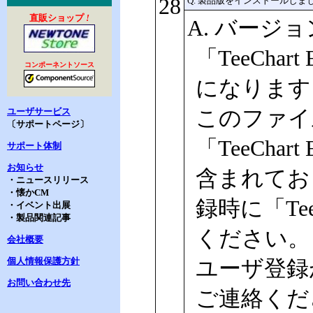
28
Q. 製品版をインストールし
直販ショップ
!
A. バージ
「TeeChart
コンポーネントソース
になります
ユーザサービス
このファイ
〔サポートページ〕
「TeeCha
サポート体制
お知らせ
含まれてお
・ニュースリリース
・懐かCM
録時に「Tee
・イベント出展
・製品関連記事
ください。
会社概要
個人情報保護方針
ユーザ登録
お問い合わせ先
ご連絡くだ