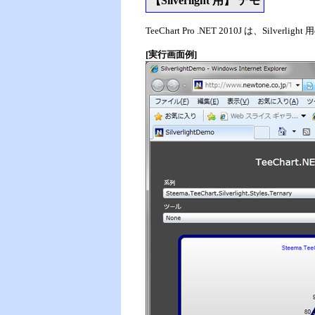
【Silverlight 用】 デモ
TeeChart Pro .NET 2010J は、Si
[実行画面例]