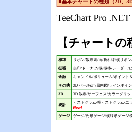
■基本チャートの種類（2D、3D
TeeChart Pr
【チャートの
標準
リボン/散布図/面/折れ線/横リボン/
拡張
矢印/ドーナツ/極/極棒/レーダー
金融
キャンドル/ボリューム/ポイント
その他
3D バー/時計/風向図/ラインポ
3D
3D 散布/サーフェス/カラーグリッ
ヒストグラム/横ヒストグラム/エラ
統計
New!
ゲージ
ゲージ/円形ゲージ/横線形ゲージ