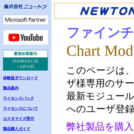
ファインチ
Chart Mod
夏
期休業案内
2026年8月13日
～8月16日
このページは
体験版ダウンロード
ザ様専用のサ
製品案内
最新モジュー
ライセンスパック
へのユーザ登
ライセンスについて
カスタマイズ受付
弊社製品を購
製品購入ガイド