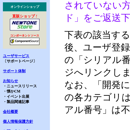
されていない方
オンラインショップ
ド」をご返送
直販ショップ
!
下表の該当す
コンポーネントソース
後、ユーザ登録済
ユーザサービス
の「シリアル
〔サポートページ〕
ジへリンクし
サポート体制
お知らせ
なお、「開発に
・ニュースリリース
・懐かCM
の各カテゴリは、
・イベント出展
・製品関連記事
アル番号」は
会社概要
個人情報保護方針