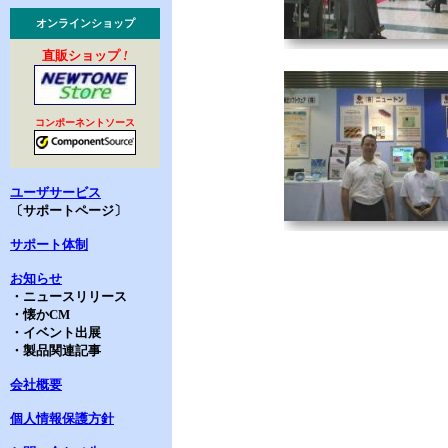
オンラインショップ
直販ショップ
!
コンポーネントソース
ユーザサービス
〔サポートページ〕
サポート体制
お知らせ
・ニュースリリース
・懐かCM
・イベント出展
・製品関連記事
会社概要
個人情報保護方針