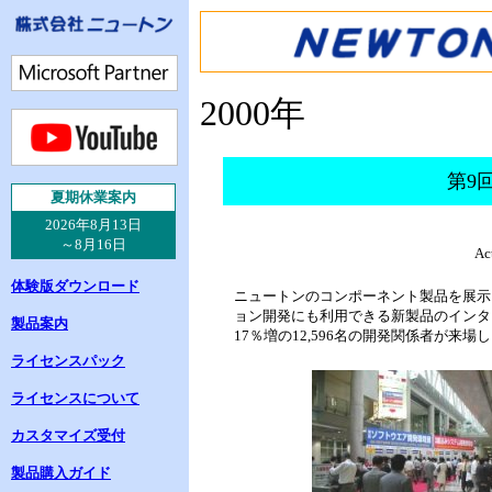
2000年
第9
夏
期休業案内
2026年8月13日
～8月16日
A
体験版ダウンロード
ニュートンのコンポーネント製品を展示いたしました
ョン開発にも利用できる新製品のインタ
製品案内
17％増の12,596名の開発関係者が
ライセンスパック
ライセンスについて
カスタマイズ受付
製品購入ガイド