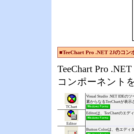
■TeeChart Pro .NET 2J
TeeChart Pr
コンポーネント
Visual Studio .
素からなるTeeChartが表
TChart
Editorは、TeeChar
Editor
Button Colorは、