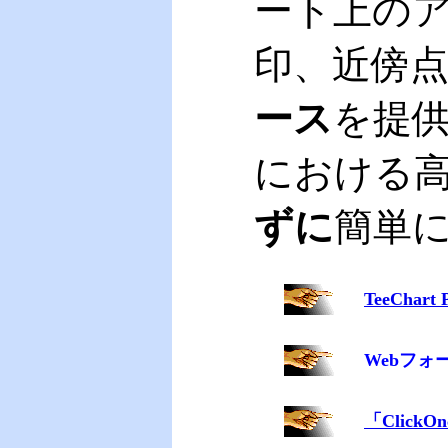
ート上の
印、近傍
ース
を提
における
ずに
簡単に
TeeChar
Webフ
「Click